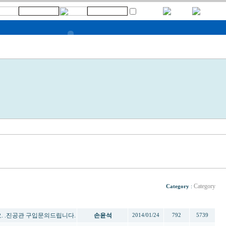
Category
Category
:
제목
작성자
작성일
추천
조회
. .진공관 구입문의드립니다.
손윤석
2014/01/24
792
5739