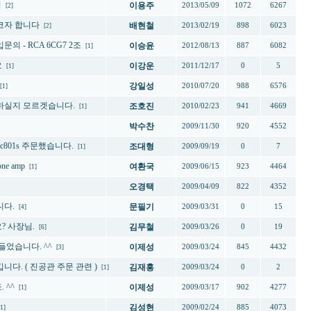
의
이용주
2013/05/09
1072
6267
[2]
코자 합니다
배현철
2013/02/19
898
6023
[2]
의 - RCA 6CG7 2조
이승윤
2012/08/13
887
6082
[1]
요
이강운
2011/12/17
0
5
[1]
강일성
2010/07/20
988
6576
[1]
하실지 모르겟습니다.
조호진
2010/02/23
941
4669
[1]
박수찬
2009/11/30
920
4552
) ecc801s 주문했습니다.
조대형
2009/09/19
0
7
[1]
one amp
여환국
2009/06/15
923
4464
[1]
오경택
2009/04/09
822
4352
니다.
문필기
2009/03/31
0
15
[4]
? 사장님.
김무철
2009/03/26
0
19
[6]
들었습니다. ^^
이제성
2009/03/24
845
4432
[3]
니다. ( 진공관 주문 관련 )
김재홍
2009/03/24
0
2
[1]
 ^^
이제성
2009/03/17
902
4277
[1]
김성현
2009/02/24
885
4073
[1]