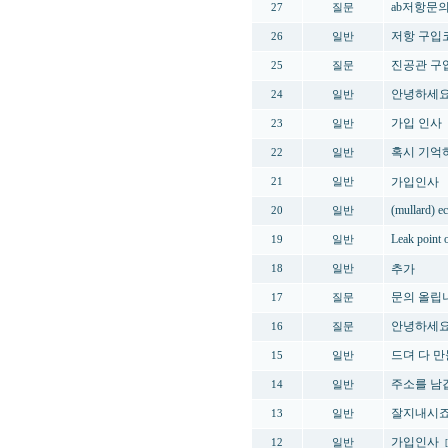
ab저항문
27
질문
저항 구입
26
일반
진공관 구입문
25
질문
안녕하세
24
일반
가입 인사
23
일반
혹시 기억
22
일반
가입인사
21
일반
(mullard
20
일반
Leak point 
19
일반
추가
18
일반
문의 올립
17
질문
안녕하세요
16
질문
드뎌 다 만
15
일반
주소를 남깁
14
일반
잘지내시죠.
13
일반
가입인사
12
일반